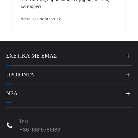
λειτουργεί;
Δείτε περισσότερα >>
ΣΧΕΤΙΚΆ ΜΕ ΕΜΆΣ
ΠΡΟΪΌΝΤΑ
ΝΈΑ
Τηλ:

+86-13616786183