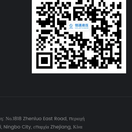
ση: Νο.1818 Zhenluo East Road, περιοχή
, Ningbo City, επαρχία Zhejiang, Κίνα