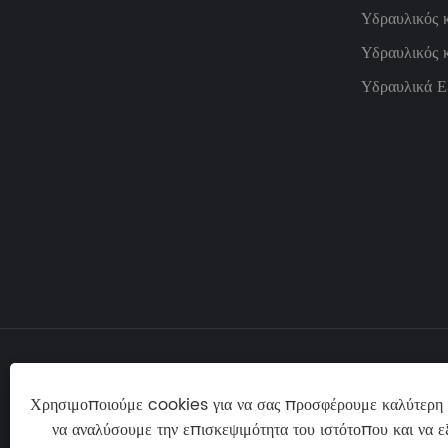
Υδραυλικός 
Υδραυλικός 
Υδραυλικά Ε
Τηλ:
ΗΛΕ
Χρησιμοποιούμε cookies για να σας προσφέρουμε καλύτερη 


να αναλύσουμε την επισκεψιμότητα του ιστότοπου και να ε
+86-13616786183
inf