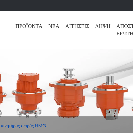
ΠΡΟΪΌΝΤΑ
ΝΈΑ
ΑΙΤΉΣΕΙΣ
ΛΉΨΗ
ΑΠΟΣ
ΕΡΏΤ
 κινητήρας σειράς HMG