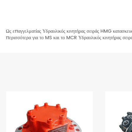
Ως επαγγελματίας Υδραυλικός κινητήρας σειράς HMG κατασκευα
περισσότερα για το MS και το MCR Υδραυλικός κινητήρας σειρ