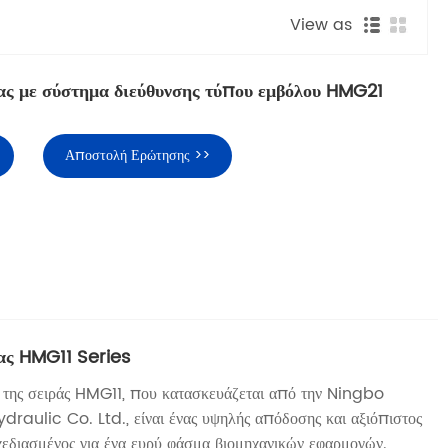
View as
ας με σύστημα διεύθυνσης τύπου εμβόλου HMG21
Αποστολή Ερώτησης >>
ας HMG11 Series
ς της σειράς HMG11, που κατασκευάζεται από την Ningbo
ulic Co. Ltd., είναι ένας υψηλής απόδοσης και αξιόπιστος
χεδιασμένος για ένα ευρύ φάσμα βιομηχανικών εφαρμογών.