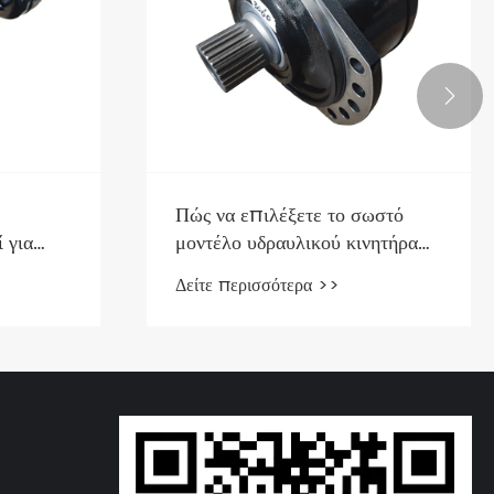

Πώς να επιλέξετε το σωστό
 για
μοντέλο υδραυλικού κινητήρα
α για
σειράς HMS με βάση τον
Δείτε περισσότερα >>
έως
μετατόπιση και την πίεση