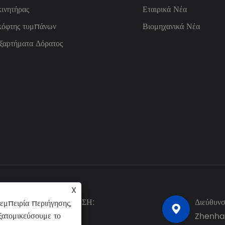
κινητήρας
Εταιρικά Νέα
κόφτης τυμπάνων
Βιομηχανικά Νέα
ξαρτήματα Δόρατος
X
ΚΤΡΟΝΙΚΗ ΔΙΕΥΘΥΝΣΗ:
Διεύθυν
εμπειρία περιήγησης,

ξατομικεύσουμε το
o@helmtower.com
Zhenhai