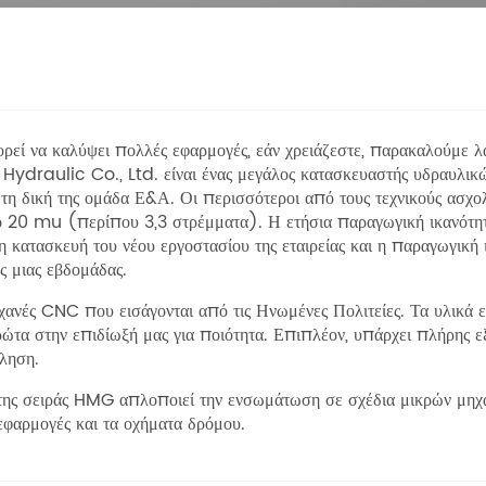
εί να καλύψει πολλές εφαρμογές, εάν χρειάζεστε, παρακαλούμε λά
draulic Co., Ltd. είναι ένας μεγάλος κατασκευαστής υδραυλικών
ι τη δική της ομάδα Ε&Α. Οι περισσότεροι από τους τεχνικούς ασχο
ό 20 mu (περίπου 3,3 στρέμματα). Η ετήσια παραγωγική ικανότητα
η κατασκευή του νέου εργοστασίου της εταιρείας και η παραγωγική
ς μιας εβδομάδας.
χανές CNC που εισάγονται από τις Ηνωμένες Πολιτείες. Τα υλικά 
τα στην επιδίωξή μας για ποιότητα. Επιπλέον, υπάρχει πλήρης ε
ώληση.
 της σειράς HMG απλοποιεί την ενσωμάτωση σε σχέδια μικρών μηχα
 εφαρμογές και τα οχήματα δρόμου.