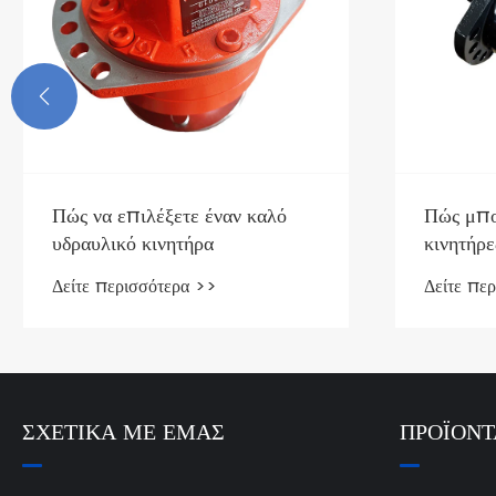

Πώς να επιλέξετε έναν καλό
Πώς μπο
υδραυλικό κινητήρα
κινητήρ
βελτιώσ
Δείτε περισσότερα >>
Δείτε πε
μηχανημ
ΣΧΕΤΙΚΆ ΜΕ ΕΜΆΣ
ΠΡΟΪΌΝΤ