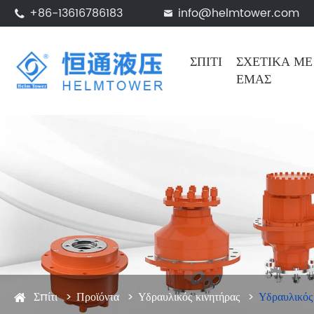
+86-13616786183
info@helmtower.com


ΣΠΊΤΙ
ΣΧΕΤΙΚΆ ΜΕ
ΕΜΆΣ
Σπίτι
Προϊόντα
Υδραυλικός κινητήρας
Υδραυλικός