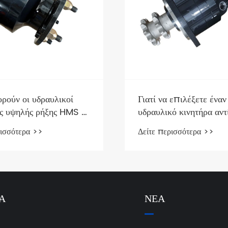
ρούν οι υδραυλικοί
Γιατί να επιλέξετε έναν
ες υψηλής ρήξης HMS να
υδραυλικό κινητήρα αντί
ουν την απόδοση των
έναν ηλεκτρικό κινητήρ
ρισσότερα >>
Δείτε περισσότερα >>
άτων σας
φορητό εξοπλισμό βαρ
τύπου;
Α
ΝΈΑ